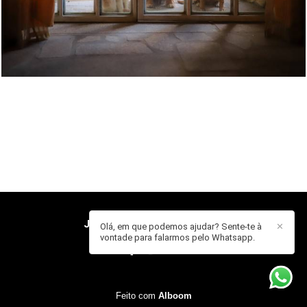
JOÃO MENDES
/
CONTACTO
Olá, em que podemos ajudar? Sente-te à
✕
vontade para falarmos pelo Whatsapp.
Feito com
Alboom