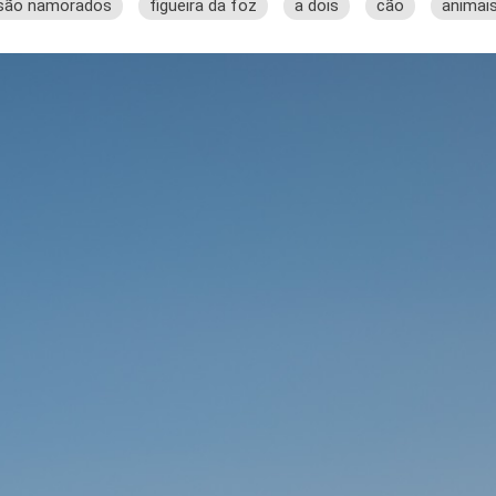
são namorados
figueira da foz
a dois
cão
animai